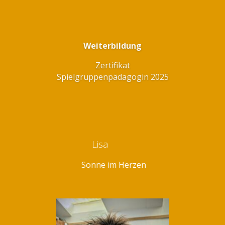
Weiterbildung
Zertifikat
Spielgruppenpädagogin 2025
Lisa
Sonne im Herzen