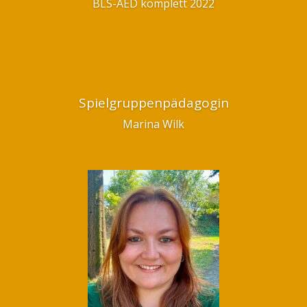
BLS-AED komplett 2022
Spielgruppenpädagogin
Marina Wilk