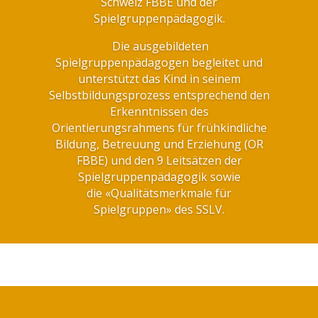
Schweiz FBBE und der
Spielgruppenpädagogik.
Die ausgebildeten
Spielgruppenpädagogen begleitet und
unterstützt das Kind in seinem
Selbstbildungsprozess entsprechend den
Erkenntnissen des
Orientierungsrahmens für frühkindliche
Bildung, Betreuung und Erziehung (OR
FBBE) und den 9 Leitsätzen der
Spielgruppenpädagogik sowie
die «Qualitätsmerkmale für
Spielgruppen» des SSLV.