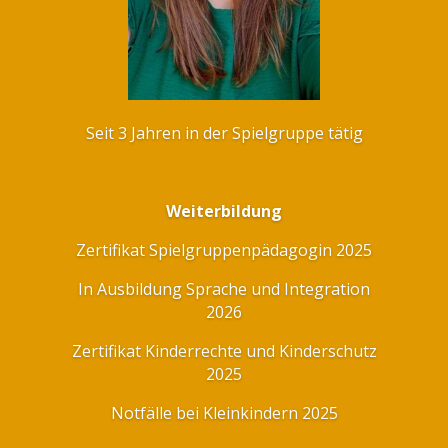
Seit 3 Jahren in der Spielgruppe tätig
Weiterbildung
Zertifikat Spielgruppenpädagogin 2025
In Ausbildung Sprache und Integration
2026
Zertifikat Kinderrechte und Kinderschutz
2025
Notfälle bei Kleinkindern 2025