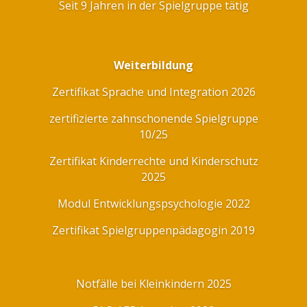
Seit 9 Jahren in der Spielgruppe tätig
Weiterbildung
Zertifikat Sprache und Integration 2026
zertifizierte zahnschonende Spielgruppe
10/25
Zertifikat Kinderrechte und Kinderschutz
2025
Modul Entwicklungspsychologie 2022
Zertifikat Spielgruppenpädagogin 2019
Notfälle bei Kleinkindern 2025