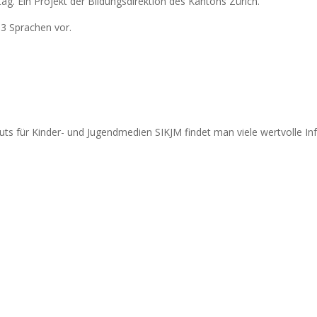
tag. Ein Projekt der Bildungsdirektion des Kantons Zürich.
13 Sprachen vor.
uts für Kinder- und Jugendmedien SIKJM findet man viele wertvolle I